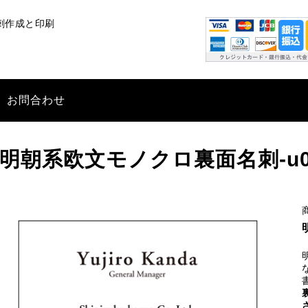
刺作成と印刷
お問合わせ
明朝系欧文モノクロ裏面名刺-u0