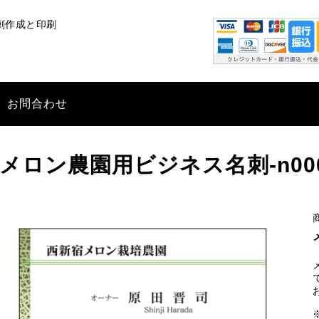
刺作成と印刷
お問合わせ
メロン農園用ビジネス名刺-n00