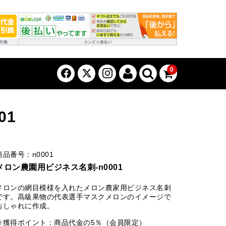
0
01
商品番号：n0001
メロン農園用ビジネス名刺-n0001
メロンの網目模様を入れたメロン農家用ビジネス名刺
です。高級果物の代表選手マスクメロンのイメージで
おしゃれに作成。
※獲得ポイント：商品代金の5％（会員限定）