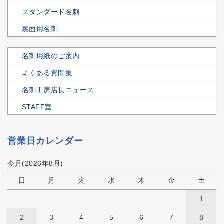
スタンダード名刺
裏面用名刺
名刺用紙のご案内
よくある質問集
名刺工房店長ニュース
STAFF室
営業日カレンダー
今月(2026年8月)
日
月
火
水
木
金
土
1
2
3
4
5
6
7
8